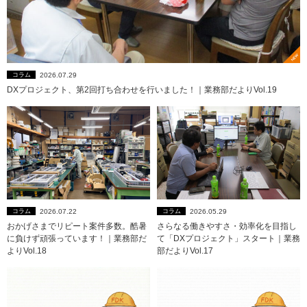
2026.07.29
コラム
DXプロジェクト、第2回打ち合わせを行いました！｜業務部だよりVol.19
2026.07.22
2026.05.29
コラム
コラム
おかげさまでリピート案件多数。酷暑
さらなる働きやすさ・効率化を目指し
に負けず頑張っています！｜業務部だ
て「DXプロジェクト」スタート｜業務
よりVol.18
部だよりVol.17