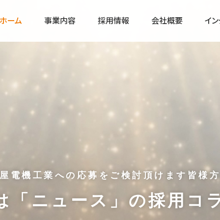
ホーム
事業内容
採用情報
会社概要
イン
制御盤設計製作
組み立て・配線
FAのスペシャ
機内配線工事・各種工事
設計
業界でも有名人
営業時間
のプロ 渡辺さ
ソフトウェア設計・開発
工事
成長著しい期待
営業日
各種販売・作業支援サービス
採用エントリーフォーム
屋電機工業への応募をご検討頂けます皆様
は「ニュース」の採用コ