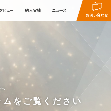
タビュー
納入実績
ニュース
お問い合わせ
リスト-久保宏悦
 FAソフトウェア
8：30
～
18：00
ん
のFA-中村 研太
月～金曜日（祝日・臨時休業を除く）
方へ
ラムをご覧ください