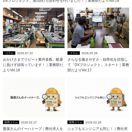
DXプロジェクト、第2回打ち合わせを行いました！｜業務部だよりVol.19
2026.07.22
2026.05.29
コラム
コラム
おかげさまでリピート案件多数。酷暑
さらなる働きやすさ・効率化を目指し
に負けず頑張っています！｜業務部だ
て「DXプロジェクト」スタート｜業務
よりVol.18
部だよりVol.17
2026.02.27
2026.02.26
採用コラム
採用コラム
盤屋さんのイーハトーブ｜弊社求人を
シェフもエンジニアも同じ！｜弊社求