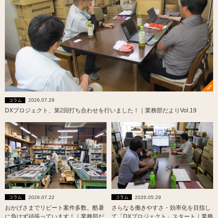
2026.07.29
コラム
DXプロジェクト、第2回打ち合わせを行いました！｜業務部だよりVol.19
2026.07.22
2026.05.29
コラム
コラム
おかげさまでリピート案件多数。酷暑
さらなる働きやすさ・効率化を目指し
に負けず頑張っています！｜業務部だ
て「DXプロジェクト」スタート｜業務